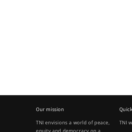
Our mission
Quick
TNI envisions a world of peace,
TNI w
equity and democracy on a