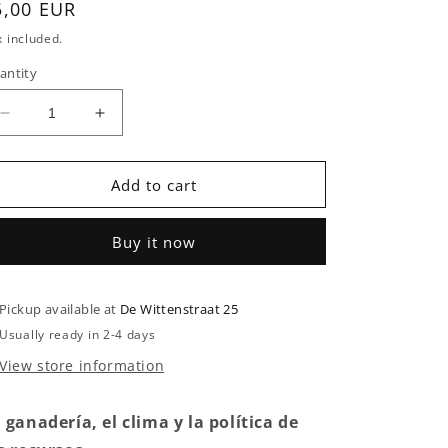
egular
5,00 EUR
rice
 included.
antity
Decrease
Increase
quantity
quantity
for
for
La
La
Add to cart
ganadería,
ganadería,
el
el
Buy it now
clima
clima
y
y
la
la
Pickup available at
política
política
De Wittenstraat 25
de
de
Usually ready in 2-4 days
los
los
View store information
recursos
recursos
 ganadería, el clima y la política de