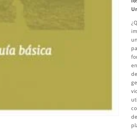
lo
Un
¿Q
im
un
pa
fo
en
de
ge
vi
ut
co
de
pl