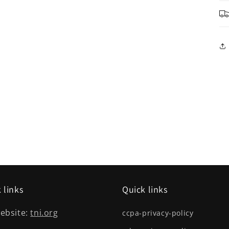
 links
Quick links
ebsite:
tni.org
ccpa-privacy-policy