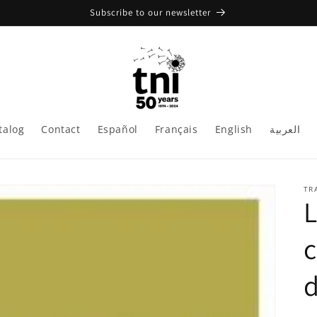
Subscribe to our newsletter
talog
Contact
Español
Français
English
العربية
TR
L
c
d