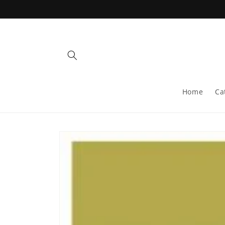
Skip to
content
Home
Ca
Skip to
product
information